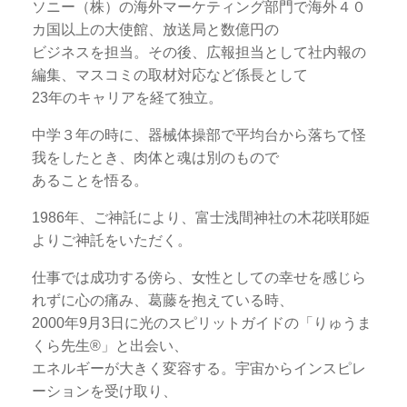
ソニー（株）の海外マーケティング部門で海外４０
カ国以上の大使館、放送局と数億円の
ビジネスを担当。その後、広報担当として社内報の
編集、マスコミの取材対応など係長として
23年のキャリアを経て独立。
中学３年の時に、器械体操部で平均台から落ちて怪
我をしたとき、肉体と魂は別のもので
あることを悟る。
1986年、ご神託により、富士浅間神社の木花咲耶姫
よりご神託をいただく。
仕事では成功する傍ら、女性としての幸せを感じら
れずに心の痛み、葛藤を抱えている時、
2000年9月3日に光のスピリットガイドの「りゅうま
くら先生®」と出会い、
エネルギーが大きく変容する。宇宙からインスピレ
ーションを受け取り、