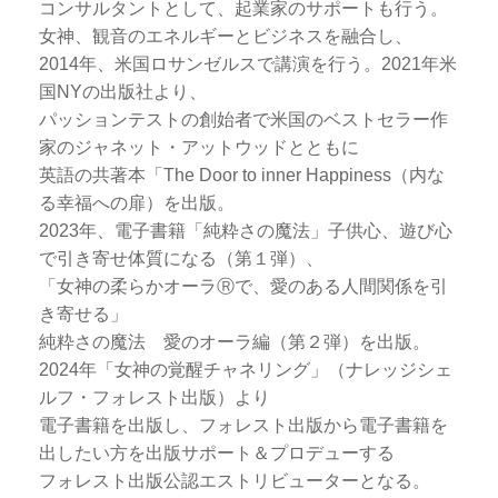
コンサルタントとして、起業家のサポートも行う。
女神、観音のエネルギーとビジネスを融合し、
2014年、米国ロサンゼルスで講演を行う。2021年米
国NYの出版社より、
パッションテストの創始者で米国のベストセラー作
家のジャネット・アットウッドとともに
英語の共著本「The Door to inner Happiness（内な
る幸福への扉）を出版。
2023年、電子書籍「純粋さの魔法」子供心、遊び心
で引き寄せ体質になる（第１弾）、
「女神の柔らかオーラⓇで、愛のある人間関係を引
き寄せる」
純粋さの魔法 愛のオーラ編（第２弾）を出版。
2024年「女神の覚醒チャネリング」（ナレッジシェ
ルフ・フォレスト出版）より
電子書籍を出版し、フォレスト出版から電子書籍を
出したい方を出版サポート＆プロデューする
フォレスト出版公認エストリビューターとなる。